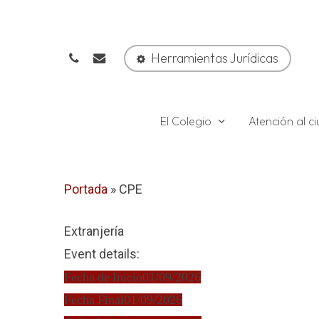
Skip
to
phone
email
main
Herramientas Jurídicas
content
El Colegio
Atención al 
Portada
»
CPE
Extranjería
Event details:
Fecha de Inicio
01/09/2026
Fecha Final
01/09/2026