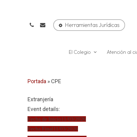
Skip
to
phone
email
main
Herramientas Jurídicas
content
El Colegio
Atención al 
Portada
»
CPE
Extranjería
Event details:
Fecha de Inicio
11/03/2026
Fecha Final
11/03/2026