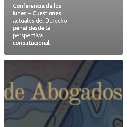
Conferencia de los
lunes – Cuestiones
actuales del Derecho
penal desde la
perspectiva
constitucional
II
JORNADAS
DE
LA
ABOGACÍA
CANARIA
EN