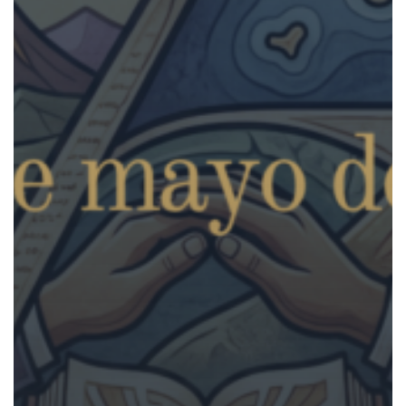
MATERIA
DE
EXTRANJERÍA,
PROTECCIÓN
INTERNACIONAL
Y
DERECHOS
HUMANOS-
ICALPA