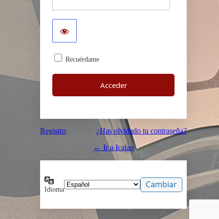
Recuérdame
Registro
¿Has olvidado tu contraseña?
← Ir a Icalan
Idioma